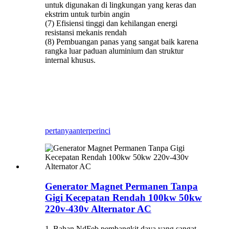
untuk digunakan di lingkungan yang keras dan
ekstrim untuk turbin angin
(7) Efisiensi tinggi dan kehilangan energi
resistansi mekanis rendah
(8) Pembuangan panas yang sangat baik karena
rangka luar paduan aluminium dan struktur
internal khusus.
60w 100w 200w 500w 1kw 2kw 3kw 5kw
10kw 20kw m
pertanyaan
terperinci
Generator Magnet Permanen Tanpa
Gigi Kecepatan Rendah 100kw 50kw
220v-430v Alternator AC
1. Bahan NdFeb pembangkit daya yang sangat