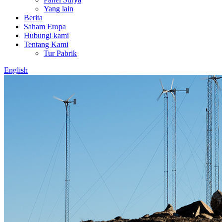
Yang lain
Berita
Saham Eropa
Hubungi kami
Tentang Kami
Tur Pabrik
English