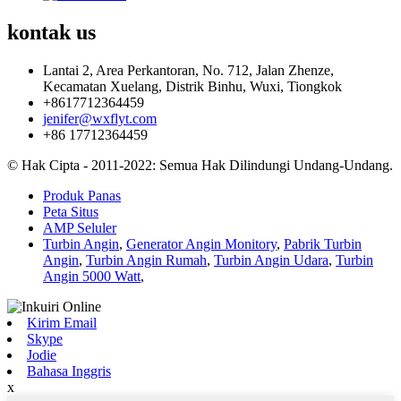
kontak
us
Lantai 2, Area Perkantoran, No. 712, Jalan Zhenze,
Kecamatan Xuelang, Distrik Binhu, Wuxi, Tiongkok
+8617712364459
jenifer@wxflyt.com
+86 17712364459
© Hak Cipta - 2011-2022: Semua Hak Dilindungi Undang-Undang.
Produk Panas
Peta Situs
AMP Seluler
Turbin Angin
,
Generator Angin Monitory
,
Pabrik Turbin
Angin
,
Turbin Angin Rumah
,
Turbin Angin Udara
,
Turbin
Angin 5000 Watt
,
Kirim Email
Skype
Jodie
Bahasa Inggris
x