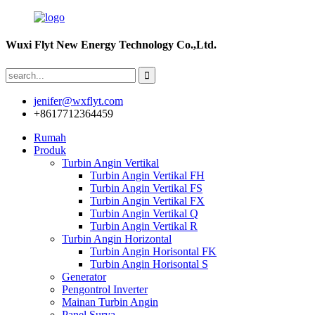
Wuxi Flyt New Energy Technology Co.,Ltd.
jenifer@wxflyt.com
+8617712364459
Rumah
Produk
Turbin Angin Vertikal
Turbin Angin Vertikal FH
Turbin Angin Vertikal FS
Turbin Angin Vertikal FX
Turbin Angin Vertikal Q
Turbin Angin Vertikal R
Turbin Angin Horizontal
Turbin Angin Horisontal FK
Turbin Angin Horisontal S
Generator
Pengontrol Inverter
Mainan Turbin Angin
Panel Surya