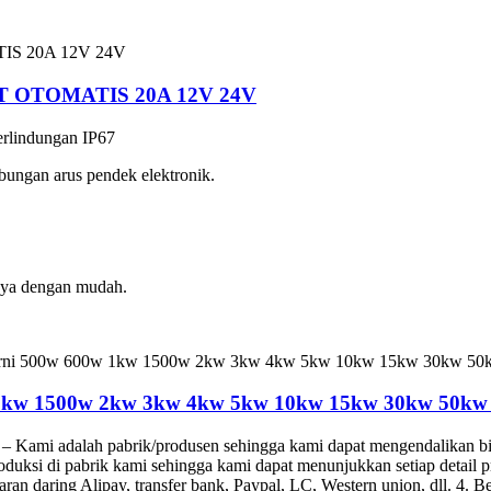
MPPT OTOMATIS 20A 12V 24V
erlindungan IP67
bungan arus pendek elektronik.
aya dengan mudah.
 1kw 1500w 2kw 3kw 4kw 5kw 10kw 15kw 30kw 50kw I
– Kami adalah pabrik/produsen sehingga kami dapat mengendalikan bi
oduksi di pabrik kami sehingga kami dapat menunjukkan setiap detail
daring Alipay, transfer bank, Paypal, LC, Western union, dll. 4. Be