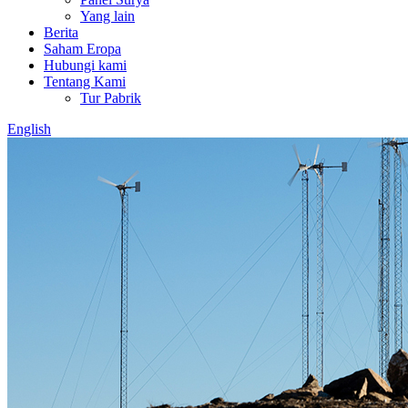
Yang lain
Berita
Saham Eropa
Hubungi kami
Tentang Kami
Tur Pabrik
English