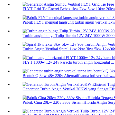
FLYT Grid Tie Energi Bebas 1kw 2kw 5kw 10kw 20kw V
Pabrik FLYT menjual langsung turbin angin vertikal 3kw 
Turbin angin bunga Tulip Turbin 12V 24V 1000W 2000.
Turbin Angin Vertikal Spiral 1kw 2kw 3kw 5kw 12v-96v
FLYT 1000w 12v 24v karachi turbin angin horizontal ...
Bentuk Q 3kw 48v 220v Alternatif tanpa inti vertikal w..
Generator Turbin Angin Vertikal 20KW yang Sangat Efisi
Pabrik Cina 20kw 220v 380v Sistem Hibrida Angin Sury