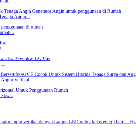
kal...
enaga Angin...
umah...
w
...
ngin Vertikal...
 3kw...