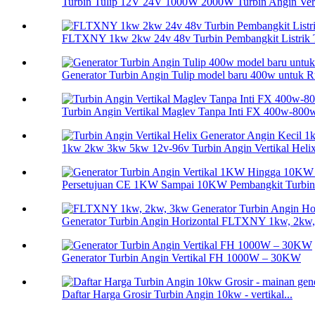
Turbin Tulip 12V 24V 1000W 2000W Turbin Angin Verti
FLTXNY 1kw 2kw 24v 48v Turbin Pembangkit Listrik T
Generator Turbin Angin Tulip model baru 400w untuk R
Turbin Angin Vertikal Maglev Tanpa Inti FX 400w-800
1kw 2kw 3kw 5kw 12v-96v Turbin Angin Vertikal Helix 
Persetujuan CE 1KW Sampai 10KW Pembangkit Turbin A
Generator Turbin Angin Horizontal FLTXNY 1kw, 2kw,
Generator Turbin Angin Vertikal FH 1000W – 30KW
Daftar Harga Grosir Turbin Angin 10kw - vertikal...