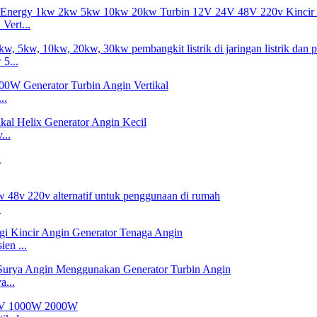
ert...
5...
..
...
.
en ...
a...